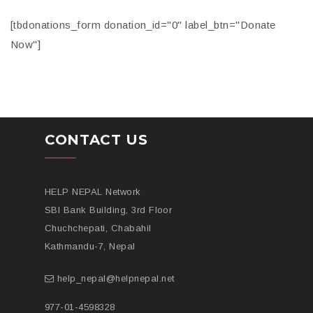
[tbdonations_form donation_id="0" label_btn="Donate
Now"]
CONTACT US
HELP NEPAL Network
SBI Bank Building, 3rd Floor
Chuchchepati, Chabahil
Kathmandu-7, Nepal
help_nepal@helpnepal.net
977-
01-4598328