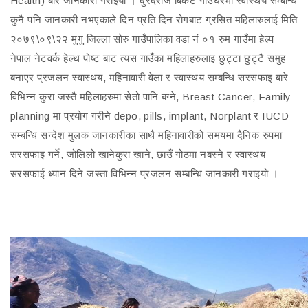
Health) बारे जानकारी गराइयो । दुरदराज बिकट गाउँघरमा स्वास्थय सम्बन्धि
कुनै पनि जानकारी नभएकाले दिन प्रति दिन रोगबाट ग्रसित महिलारुलाई मिति
२०७९\०९\२२ मुगु जिल्ला सोरु गाउँपालिका वडा नं ०१ रुम गाउँमा हेल्प
नेपाल नेटवर्क हेल्थ पोष्ट बाट त्यस गाउँका महिलाहरुलाइ छुट्टा छुट्टै समुह
बनाएर प्रजलन स्वास्थय, महिनावारी वेला र स्वास्थय सम्बन्धि सरसफाइ बारे
विभिन्न कुरा जस्तै महिलाहरुमा सेतो पानि बग्ने, Breast Cancer, Family
planning मा प्रयोग गरीने depo, pills, implant, Norplant र IUCD
सम्बन्धि सन्देश मुलक जानकारीका साथै महिनावारीको समयमा दैनिक रुपमा
सरसफाइ गर्ने, जोलिलो खानेकुरा खाने, छाउँ गोठमा नबस्ने र स्वास्थय
सरसफाई ध्यान दिने जस्ता विभिन्न प्रजलन सम्बन्धि जानकारी गराइयो ।